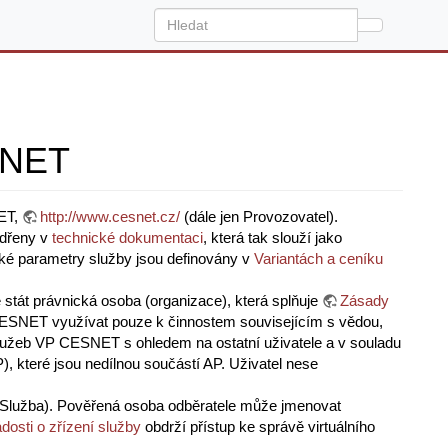
ESNET
NET,
http://www.cesnet.cz/
(dále jen Provozovatel).
ádřeny v
technické dokumentaci
, která tak slouží jako
cké parametry služby jsou definovány v
Variantách a ceníku
tát právnická osoba (organizace), která splňuje
Zásady
CESNET využívat pouze k činnostem souvisejícím s vědou,
 služeb VP CESNET s ohledem na ostatní uživatele a v souladu
, které jsou nedílnou součástí AP. Uživatel nese
en Služba). Pověřená osoba odběratele může jmenovat
dosti o zřízení služby
obdrží přístup ke správě virtuálního