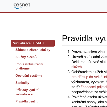
Virtualizace
Pravidla vy
Virtualizace CESNET
Žádost o zřízení služby
Provozovatelem virtu
Úroveň a základní vl
Služby a ceník
Deklarace úrovně služ
Popis virtualizační
služeb
.
platformy
Odběratelem služeb VP
Operační systémy
pro přístup do Velké 
výzkumem, vývojem, šíř
Statistiky
se
Zásadami přijate
Příklady využití
zodpovědnost za vešker
virtualizace
Pověřená osoba uživat
Pravidla využití
konkrétní osoby jako s
serveru. Způsoby přís