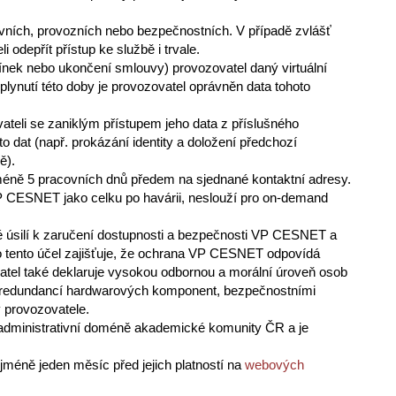
ivních, provozních nebo bezpečnostních. V případě zvlášť
odepřít přístup ke službě i trvale.
ínek nebo ukončení smlouvy) provozovatel daný virtuální
lynutí této doby je provozovatel oprávněn data tohoto
teli se zaniklým přístupem jeho data z příslušného
o dat (např. prokázání identity a doložení předchozí
ě).
méně 5 pracovních dnů předem na sjednané kontaktní adresy.
 VP CESNET jako celku po havárii, neslouží pro on-demand
é úsilí k zaručení dostupnosti a bezpečnosti VP CESNET a
ro tento účel zajišťuje, že ochrana VP CESNET odpovídá
tel také deklaruje vysokou odbornou a morální úroveň osob
 redundancí hardwarových komponent, bezpečnostními
 provozovatele.
 administrativní doméně akademické komunity ČR a je
jméně jeden měsíc před jejich platností na
webových