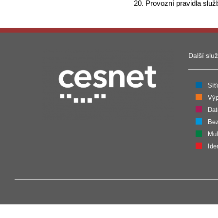
Provozní pravidla sl
Další slu
Síť
Výp
Dat
Bez
Mul
Ide