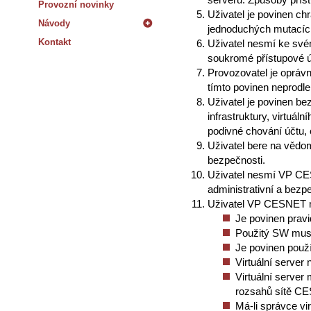
Provozní novinky
Uživatel je povinen ch
Návody
jednoduchých mutacích)
Kontakt
Uživatel nesmí ke svém
soukromé přístupové úd
Provozovatel je oprávn
tímto povinen neprodl
Uživatel je povinen b
infrastruktury, virtuá
podivné chování účtu,
Uživatel bere na vědom
bezpečnosti.
Uživatel nesmí VP CE
administrativní a bez
Uživatel VP CESNET má
Je povinen pravi
Použitý SW musí 
Je povinen použí
Virtuální server
Virtuální server
rozsahů sítě C
Má-li správce vi