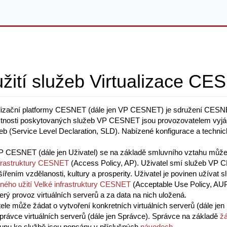
užití služeb Virtualizace C
alizační platformy CESNET (dále jen VP CESNET) je sdružení CES
astnosti poskytovaných služeb VP CESNET jsou provozovatelem vyj
eb (Service Level Declaration, SLD). Nabízené konfigurace a techni
 CESNET (dále jen Uživatel) se na základě smluvního vztahu může s
infrastruktury CESNET
(Access Policy, AP). Uživatel smí služeb VP 
ením vzdělanosti, kultury a prosperity. Uživatel je povinen užívat
lného užití Velké infrastruktury CESNET
(Acceptable Use Policy, AUP)
ý provoz virtuálních serverů a za data na nich uložená.
ele může žádat o vytvoření konkretních virtuálních serverů (dále j
právce virtuálních serverů (dále jen Správce). Správce na základě
žá
tupu ke službě jsou popsány v příslušných
návodech
.