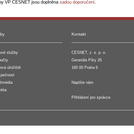
užby VP CESNET jsou doplněna
sadou doporučení
.
žby
Kontakt
ové služby
CESNET, z. s. p. o.
očty
Generála Píky 26
ová úložiště
160 00 Praha 6
pečnost
timédia
Napište nám
ntita
Přihlášení pro správce