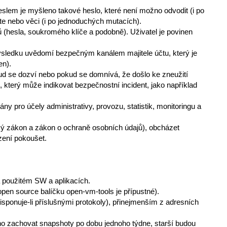
heslem je myšleno takové heslo, které není možno odvodit (i po
te nebo věci (i po jednoduchých mutacích).
 (hesla, soukromého klíče a podobně). Uživatel je povinen
 výsledku uvědomí bezpečným kanálem majitele účtu, který je
en).
ud se dozví nebo pokud se domnívá, že došlo ke zneužití
, který může indikovat bezpečnostní incident, jako například
y pro účely administrativy, provozu, statistik, monitoringu a
 zákon a zákon o ochraně osobních údajů), obcházet
zení pokoušet.
na použitém SW a aplikacích.
pen source balíčku open-vm-tools je přípustné).
isponuje-li příslušnými protokoly), přinejmenším z adresních
no zachovat snapshoty po dobu jednoho týdne, starší budou