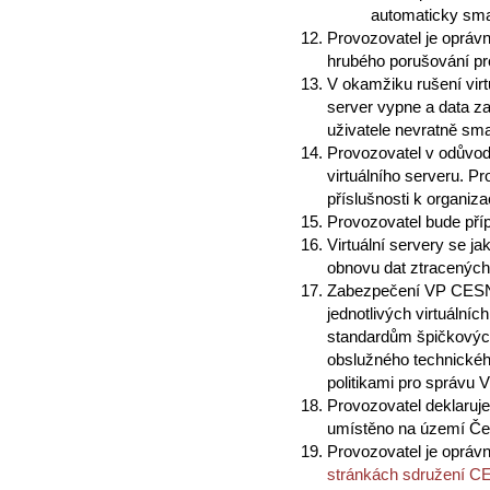
automaticky sm
Provozovatel je oprávn
hrubého porušování pro
V okamžiku rušení vir
server vypne a data za
uživatele nevratně sma
Provozovatel v odůvod
virtuálního serveru. P
příslušnosti k organiz
Provozovatel bude pří
Virtuální servery se j
obnovu dat ztracených
Zabezpečení VP CESNET
jednotlivých virtuální
standardům špičkových
obslužného technické
politikami pro správu
Provozovatel deklaruj
umístěno na území Čes
Provozovatel je oprávn
stránkách sdružení 