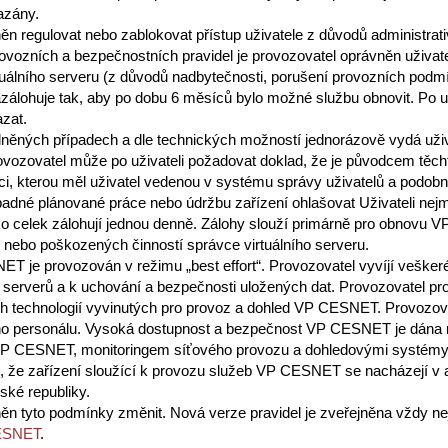
azány.
ěn regulovat nebo zablokovat přístup uživatele z důvodů administrat
vozních a bezpečnostních pravidel je provozovatel oprávněn uživateli 
tuálního serveru (z důvodů nadbytečnosti, porušení provozních podm
zálohuje tak, aby po dobu 6 měsíců bylo možné službu obnovit. Po up
zat.
něných případech a dle technických možností jednorázově vydá uživa
rovozovatel může po uživateli požadovat doklad, že je původcem těcht
aci, kterou měl uživatel vedenou v systému správy uživatelů a podobn
padné plánované práce nebo údržbu zařízení ohlašovat Uživateli nej
ako celek zálohují jednou denně. Zálohy slouží primárně pro obnovu
 nebo poškozených činností správce virtuálního serveru.
 je provozován v režimu „best effort“. Provozovatel vyvíjí vešker
ch serverů a k uchování a bezpečnosti uložených dat. Provozovatel p
 technologií vyvinutých pro provoz a dohled VP CESNET. Provozova
ho personálu. Vysoká dostupnost a bezpečnost VP CESNET je dána
 VP CESNET, monitoringem síťového provozu a dohledovými systémy
e, že zařízení sloužící k provozu služeb VP CESNET se nacházejí v
ké republiky.
ěn tyto podmínky změnit. Nová verze pravidel je zveřejněna vždy ne
CESNET
.