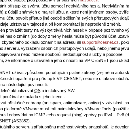
ránit přístup ke svému účtu pomocí netriviálního hesla. Netriviálním 
 z údajů známých o majiteli účtu, a které není jménem osoby, zvíře
u účtu povolit přístup jiné osobě sdělením svých přístupových údajů
aje udržovat v tajnosti a při kompromitaci je neprodleně změnit.
ěn provádět testy na výskyt triviálních hesel; v případě pozitivního
eně heslo změnit (do doby změny hesla může být původní účet uzavř
ez zbytečného odkladu oznámit na adresu
support@cesnet.cz
, pok
lního serveru, vyzrazení osobních přístupových údajů, nebo jinému jevu
 objevování nebo mizení souborů, nedostupnost služby a podobně.
í, že informace o uživateli a jeho činnosti na VP CESNET jsou ukládán
SNET užívat způsobem porušujícím platné zákony (zejména autorský
pečnostní opatření pro přístup k VP CESNET, nebo se o takové obchá
 následující povinnosti:
delně aktualizovat
OS
a instalovaný SW.
používat v souladu s jeho licencí.
vat příslušné ochrany (antispam, antimalware, antivir) v závislosti 
 na platformě VMware musí mít nainstalovány VMware Tools (použití o
 musí odpovídat na ICMP echo request (ping) zprávy po IPv4 i IPv6 (d
ESNET (AS2852).
rtuálního serveru zpřístupněnu možnost výroby snapshotů, je dovole