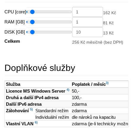
CPU [core]
162 Kč
RAM [GB]
81 Kč
DISK [GB]
13 Kč
Celkem
256 Kč měsíčně (bez DPH)
Doplňkové služby
3)
Služba
Poplatek / měsíc
4)
Licence MS Windows Server
50,-
Druhá a další IPv4 adresa
100,-
Další IPv6 adresa
zdarma
5)
Zálohování
Standardní režim
zdarma
Individuální režim
dle nároků na kapacitu
6)
Vlastní VLAN
zdarma (je-li technicky možné)