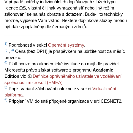
V případě potřeby individuálních doplňkových služeb typu
licence
OS
, vlastní či jinak vyhrazená síť nebo jiný režim
zálohování se na nás obraťte s dotazem. Bude-li to technicky
možné, vyjdeme Vám vstříc. Některé doplňkové služby mohou
být dále zpoplatněny dle čerpaných zdrojů.
1)
Podrobnosti v sekci
Operační systémy
.
2)
3)
,
Cena (bez DPH) je příspěvkem na udržitelnost za měsíc
provozu.
4)
Platí pouze pro akademické instituce co mají dle pravidel
Microsoftu právo získat software z programu
Academic
Edition
viz
Definice oprávněného uživatele ve vzdělávání
společnosti microsoft (EMEA)
5)
Popis variant zálohování naleznete v sekci
Virtualizační
platforma
.
6)
Připojení VM do sítě připojené organizace v síti CESNET2.