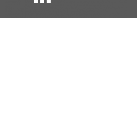
Další služby
Síťové služby
Výpočty
Datová úložiště
Bezpečnost
Multimédia
Identita
Kontakt
CESNET, z. s. p. o.
Generála Píky 26
160 00 Praha 6