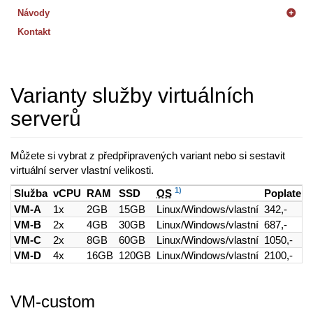
Návody
Kontakt
Varianty služby virtuálních
serverů
Můžete si vybrat z předpřipravených variant nebo si sestavit
virtuální server vlastní velikosti.
1)
Služba
vCPU
RAM
SSD
OS
Poplatek 
VM-A
1x
2GB
15GB
Linux/Windows/vlastní
342,-
VM-B
2x
4GB
30GB
Linux/Windows/vlastní
687,-
VM-C
2x
8GB
60GB
Linux/Windows/vlastní
1050,-
VM-D
4x
16GB
120GB
Linux/Windows/vlastní
2100,-
VM-custom